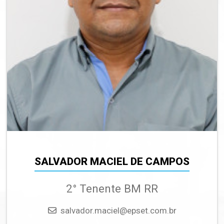
SALVADOR MACIEL DE CAMPOS
2° Tenente BM RR
Email
salvador.maciel@epset.com.br