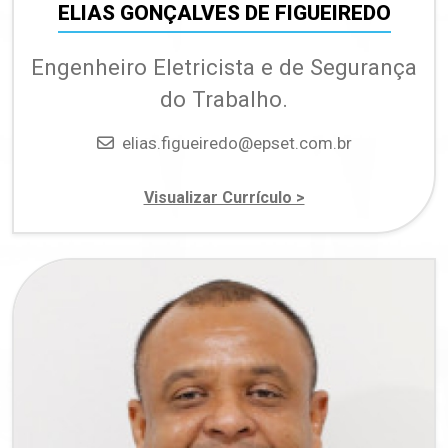
ELIAS GONÇALVES DE FIGUEIREDO
Engenheiro Eletricista e de Segurança
do Trabalho.
Email
elias.figueiredo@epset.com.br
sobre ELIAS GONÇ
Visualizar Currículo >