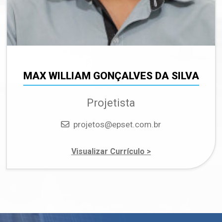
MAX WILLIAM GONÇALVES DA SILVA
Projetista
Email
projetos@epset.com.br
sobre Max William 
Visualizar Currículo >