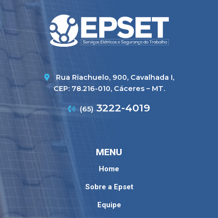
Rua Riachuelo, 900, Cavalhada I,
CEP: 78.216-010, Cáceres – MT.
Telefone
3222-4019
(65)
MENU
Home
Sobre a Epset
Equipe